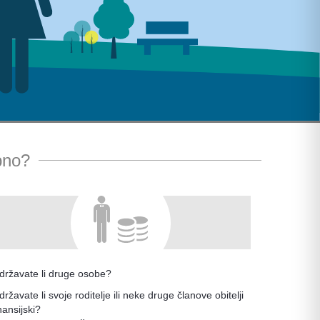
ebno?
zdržavate li druge osobe?
državate li svoje roditelje ili neke druge članove obitelji
nansijski?