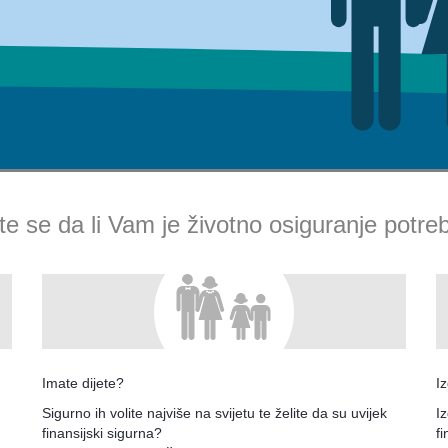
te se da li Vam je životno osiguranje potr
Imate dijete?
I
a
Sigurno ih volite najviše na svijetu te želite da su uvijek
Iz
finansijski sigurna?
fi