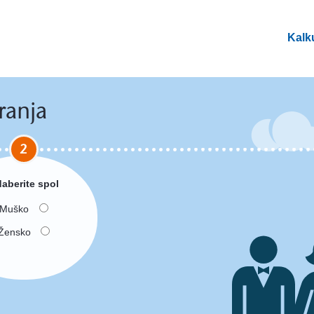
Kalku
ranja
2
aberite spol
Muško
Žensko