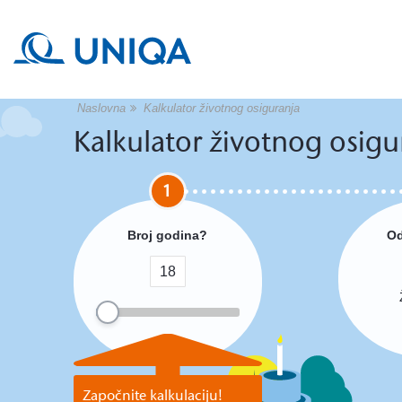
Naslovna
Kalkulator životnog osiguranja
Kalkulator životnog osigu
1
Broj godina?
Od
Započnite kalkulaciju!