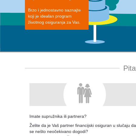
Brzo i jednostavno saznajte
koji je idealan program
životnog osiguranja za Vas.
Pita
Imate supružnika ili partnera?
Želite da je Vaš partner financijski osiguran u slučaju d
se nešto neočekivano dogodi?