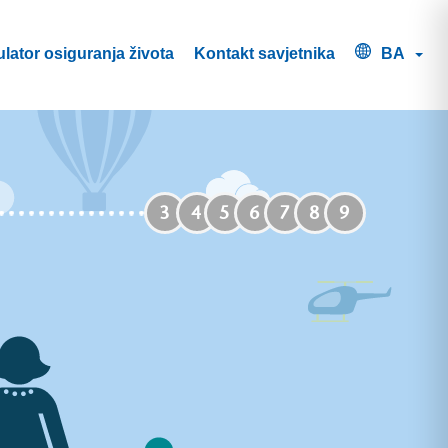
lator osiguranja života
Kontakt savjetnika
BA
3
4
5
6
7
8
9